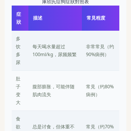
庫欣氏症狗症狀對照表
症
描述
常見程度
狀
多
饮
每天喝水量超过
非常常見（约
多
100ml/kg，尿频频繁
90%病例）
尿
肚
子
腹部膨胀，可能伴随
常見（约80%
变
肌肉流失
病例）
大
食
欲
总是讨食，但体重不
常見（约70%