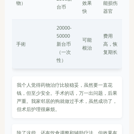
物）
效果
能损伤
台币
快
器官
20000-
50000
费用
可能
手術
新台币
高，恢
根治
（一次
复期长
性）
我个人觉得药物治疗比较稳妥，虽然要一直花
钱，但至少安全。手术的话，万一出问题，后果
严重。我家邻居的狗就做过手术，虽然成功了，
但术后护理很麻烦。
除了这些，还有饮食调整和辅助疗法，但效果有