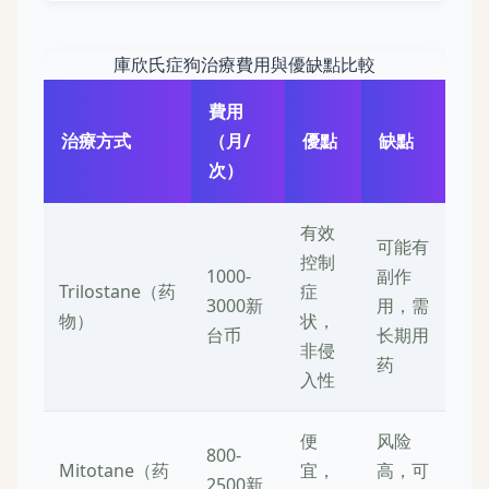
庫欣氏症狗治療費用與優缺點比較
費用
治療方式
（月/
優點
缺點
次）
有效
可能有
控制
1000-
副作
Trilostane（药
症
3000新
用，需
物）
状，
台币
长期用
非侵
药
入性
便
风险
800-
Mitotane（药
宜，
高，可
2500新