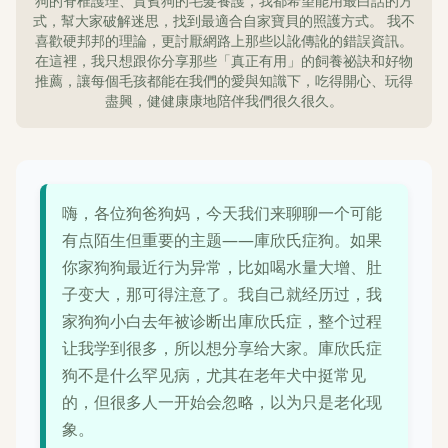
狗的脊椎護理、貴賓狗的毛髮養護，我都希望能用最白話的方
式，幫大家破解迷思，找到最適合自家寶貝的照護方式。 我不
喜歡硬邦邦的理論，更討厭網路上那些以訛傳訛的錯誤資訊。
在這裡，我只想跟你分享那些「真正有用」的飼養祕訣和好物
推薦，讓每個毛孩都能在我們的愛與知識下，吃得開心、玩得
盡興，健健康康地陪伴我們很久很久。
嗨，各位狗爸狗妈，今天我们来聊聊一个可能
有点陌生但重要的主题——庫欣氏症狗。如果
你家狗狗最近行为异常，比如喝水量大增、肚
子变大，那可得注意了。我自己就经历过，我
家狗狗小白去年被诊断出庫欣氏症，整个过程
让我学到很多，所以想分享给大家。庫欣氏症
狗不是什么罕见病，尤其在老年犬中挺常见
的，但很多人一开始会忽略，以为只是老化现
象。