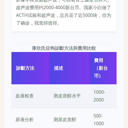
超声波费用约2000-4000新台币。我家小白做了
ACTH试验和超声波，总共花了近5000块，但为
了确诊，我觉得值得。
庫欣氏症狗診斷方法與費用比較
費用
診斷方法
描述
（新台
币）
1000-
血液检查
测皮质醇水平
2000
500-
尿液分析
测尿皮质醇
1000