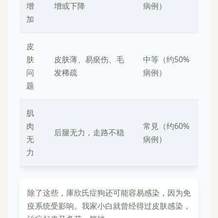
增
增或下降
病例）
加
皮
肤
皮肤薄、易瘀伤、毛
中等（约50%
问
发稀疏
病例）
题
肌
肉
常見（约60%
后腿无力，走路不稳
无
病例）
力
除了这些，庫欣氏症狗还可能容易感染，因为免
疫系统受影响。我家小白就曾经得过皮肤感染，