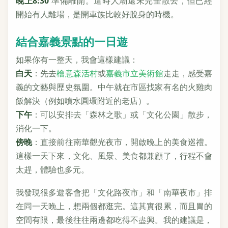
晚上8:30
準備離開。這時人潮還未完全散去，但已經
開始有人離場，是開車族比較好脫身的時機。
結合嘉義景點的一日遊
如果你有一整天，我會這樣建議：
白天
：先去
檜意森活村
或
嘉義市立美術館
走走，感受嘉
義的文藝與歷史氛圍。中午就在市區找家有名的火雞肉
飯解決（例如噴水圓環附近的老店）。
下午
：可以安排去「森林之歌」或「文化公園」散步，
消化一下。
傍晚
：直接前往南華觀光夜市，開啟晚上的美食巡禮。
這樣一天下來，文化、風景、美食都兼顧了，行程不會
太趕，體驗也多元。
我發現很多遊客會把「文化路夜市」和「南華夜市」排
在同一天晚上，想兩個都逛完。這其實很累，而且胃的
空間有限，最後往往兩邊都吃得不盡興。我的建議是，