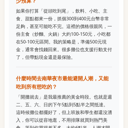
少預算？
如果你打算「從頭吃到尾」，飲料、小吃、主
食、甜點都來一份，抓個300到400元台幣非常
足夠，甚至可能吃不完。這裡的價格很親民，一
份主食（炒麵、火鍋）大約100-150元，小吃都
在50-100元區間。我的策略是，準備500元現
金，通常會找錢回來。很多攤位也支援行動支付
了，但帶點現金還是最保險。
什麼時間去南華夜市最能避開人潮，又能
吃到所有想吃的？
「開攤就去」是我最推薦的黃金時段。也就是週
二、五、六、日的下午5點到5點半之間抵達。
這時候攤位都擺好了，但上班族和學生都還沒湧
入，你可以從容地逛，不用排隊就買到熱門美
食。等到你買得差不多，大約6點半，人潮才開