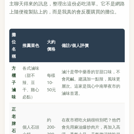
主聊天得來的訊息，整理出這份必吃清單。它不是網路
上隨便複製貼上的，而是我真的會反覆購買的攤位。
攤
位
大約
推薦菜色
備註/個人評價
名
價格
稱
方
各式滷味
滷汁是帶中藥香的甘甜口味，不
櫃
（甜不
每樣
會死鹹。建議加一點辣，風味更
子
辣、豆
10-
層次。這家是我心中南華夜市的
滷
干、雞心
50元
滷味首選。
味
必點）
正
老
約
在夜市裡吃火鍋很特別吧？他們
牌
個人石頭
200-
會先用麻油爆炒肉片，再加入高
石