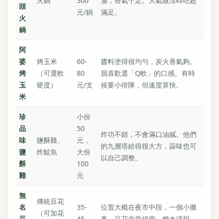
火鍋
300
湯，香氣十足。天氣微涼時吃超
頭
元/鍋
滿足。
火
鍋
阿
婆
烤玉米
60-
醬料塗得很均勻，炭火香氣夠。
烤
（可選軟
80
我喜歡選「Q軟」的口感。有時
玉
硬度）
元/支
候要小排隊，但速度算快。
米
珍
小份
品
50
炸功不錯，不會滿口油膩。他們
味
鹽酥雞、
元，
的九層塔給得很大方，蒜味也可
鹽
炸魷魚
大份
以自己調整。
酥
100
雞
元
無
傳統豆花
名
35-
位置大概在夜市中段，一個小攤
（可加花
豆
45
車。豆花非常綿密，糖水清甜，