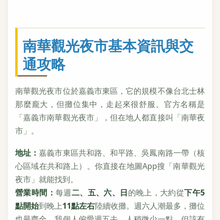
南華觀光夜市基本資訊與交
通攻略
南華觀光夜市位於嘉義市東區，它的規模不像台北士林
那麼龐大，但攤位集中，走起來很舒服。官方名稱是
「嘉義市南華觀光夜市」，但在地人都直接叫「南華夜
市」。
地址：
嘉義市東區共和路、和平路、吳鳳南路一帶（核
心區域在共和路上）。你直接在地圖App搜「南華觀光
夜市」就能找到。
營業時間：
每週
二、五、六、日
的晚上，大約從
下午5
點開始
到晚上
11點左右
陸續收攤。週六人潮最多，攤位
也最齊全。我個人偏愛週五去，人稍微少一點，但該有