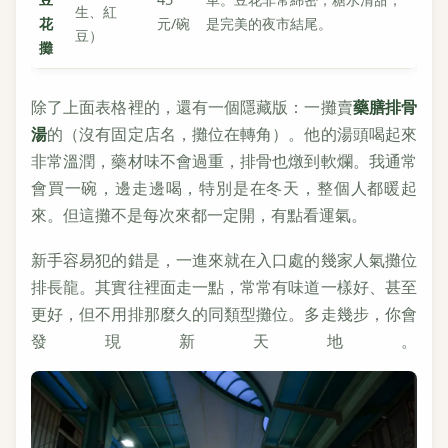
生、紅
花
元/碗
是完美的夜市結尾。
豆）
攤
除了上面表格裡的，還有一個隱藏版：一攤賣
藥膳排骨
湯
的（沒有固定店名，攤位在轉角）。他的湯頭喝起來
非常溫潤，藥材味不會過重，排骨也燉到軟爛。我通常
會買一碗，邊走邊喝，特別是在冬天，整個人都暖起
來。但這攤不是每次來都一定開，有點看運氣。
新手容易犯的錯是，一進來就在入口處的幾家人氣攤位
排長龍。其實往裡面走一點，常常有味道一樣好、甚至
更好，但不用排那麼久的同類型攤位。多走幾步，你會
發現新天地。