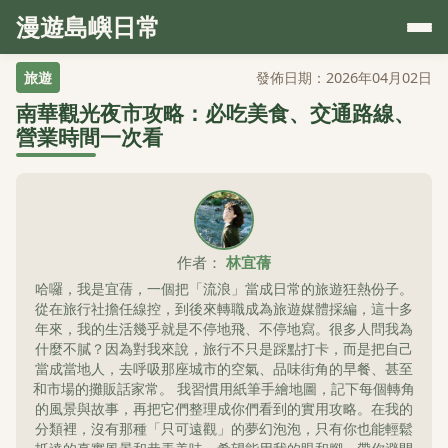
漫遊島嶼日常
旅遊
發佈日期：2026年04月02日
南華觀光夜市攻略：必吃美食、交通路線、
營業時間一次看
作者：
林宜蒨
哈囉，我是宜蒨，一個把「流浪」當成日常的旅遊狂熱份子。
從在旅行社擔任線控，到後來轉職成為旅遊媒體採編，這十多
年來，我的生活幾乎就是不停地飛、不停地寫。很多人問我為
什麼不膩？因為對我來說，旅行不只是踩點打卡，而是把自己
當成當地人，去呼吸那座城市的空氣、品味街角的早餐、甚至
和市場的攤販話家常。 我習慣用紙筆手繪地圖，記下每個轉角
的風景與故事，再把它們整理成你們看到的實用攻略。在我的
分類裡，沒有那種「只可遠觀」的夢幻泡泡，只有你也能輕鬆