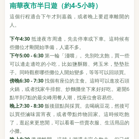
南華夜市半日遊（約4-5小時）
這個行程適合下午才到嘉義，或者晚上要趕車離開的
人。
下午4:30
抵達夜市周邊，先去停車或下車。這時候有
些攤位才剛開始準備，人還不多。
下午5:00 - 6:30
第一輪「淺嚐」。先別吃太飽，買一些
可以邊走邊吃的小吃，比如鹽酥雞、烤玉米，墊墊肚
子。同時觀察哪些攤位人開始變多，等等可以回頭買。
傍晚6:30 - 7:30
找個有座位的主食。這時可以進攻石頭
火鍋，或者找家牛排館、炒麵攤坐下來好好吃。避開6
點半到7點的最尖峰用餐人潮，找座位會容易些。
晚上7:30 - 8:30
飯後甜點與採買。去喝碗豆花，然後可
以買些滷味當宵夜，或者帶點炸物回家。這時候吃飽
了，逛起來更悠閒，可以看看一些賣衣服、生活用品的
小攤。