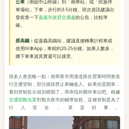
公車
（例如中山幹線）到「南華站」或「民族停
車場站」下車，步行約3-5分鐘。班次資訊建議出
發前查一下
嘉義市政府交通處
的公告，比較準
確。
搭高鐵：
從嘉義高鐵站，建議直接轉乘計程車或
使用叫車App，車程約20-25分鐘。如果人數多，
攤下來車資其實還可以接受。
很多人會忽略一點：南華夜市周邊道路在營業時間會進
行交通管制，部分路段禁止車輛進入。如果你是開車，
看到管制告示就別硬闖了，乖乖找外圍停車位吧。根據
交通部觀光署
對觀光夜市的輔導規範，這種管制是為了
行人安全，算是好事。