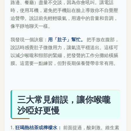
路邊、餐廳）盡量不交談，因為你會吼叫。講電話
時，使用耳機，避免把手機貼在臉上導致你不自覺壓
迫聲帶。說話前先輕輕吸氣，用適中的音量和音調，
像平靜地聊天一樣。
我發現一個訣竅：
用「肚子」幫忙。
把手放在腹部，
說話時感覺肚子微微用力，讓氣流平穩送出。這樣可
以減少喉嚨和頸部的緊繃，把發聲的工作分攤給橫膈
膜。這需要一點練習，但對長期保養聲帶非常有用。
三大常見錯誤，讓你喉嚨
沙啞好更慢
狂喝熱桔茶或檸檬水：
前面提過，酸刺激。維生素