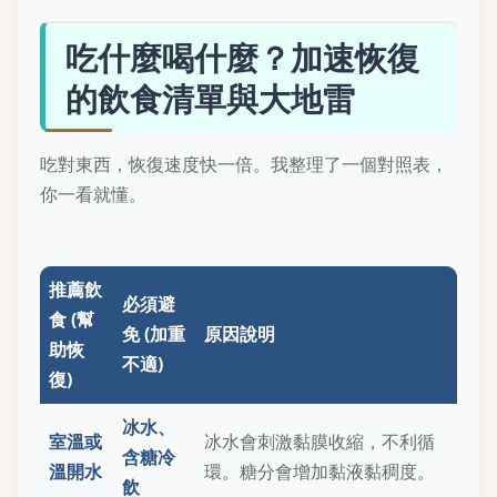
吃什麼喝什麼？加速恢復
的飲食清單與大地雷
吃對東西，恢復速度快一倍。我整理了一個對照表，
你一看就懂。
推薦飲
必須避
食 (幫
免 (加重
原因說明
助恢
不適)
復)
冰水、
室溫或
冰水會刺激黏膜收縮，不利循
含糖冷
溫開水
環。糖分會增加黏液黏稠度。
飲