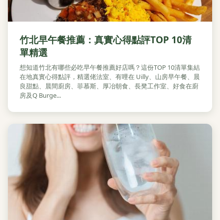
竹北早午餐推薦：真實心得點評TOP 10清
單精選
想知道竹北有哪些必吃早午餐推薦好店嗎？這份TOP 10清單集結
在地真實心得點評，精選佬法室、有哩在 Uilly、山房早午餐、晨
良甜點、晨間廚房、菲慕斯、厚冶朝食、長凳工作室、好食在廚
房及Q Burge...