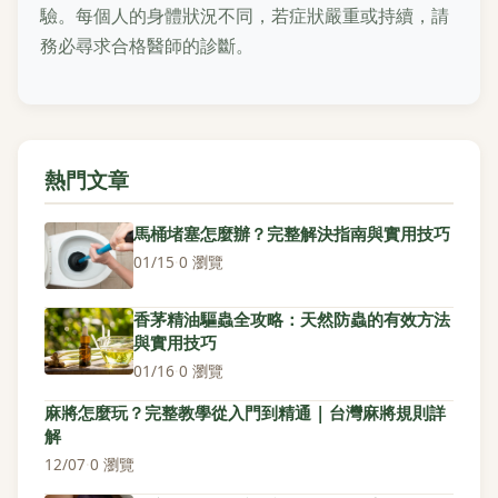
驗。每個人的身體狀況不同，若症狀嚴重或持續，請
務必尋求合格醫師的診斷。
熱門文章
馬桶堵塞怎麼辦？完整解決指南與實用技巧
01/15
·
0 瀏覽
香茅精油驅蟲全攻略：天然防蟲的有效方法
與實用技巧
01/16
·
0 瀏覽
麻將怎麼玩？完整教學從入門到精通 | 台灣麻將規則詳
解
12/07
·
0 瀏覽