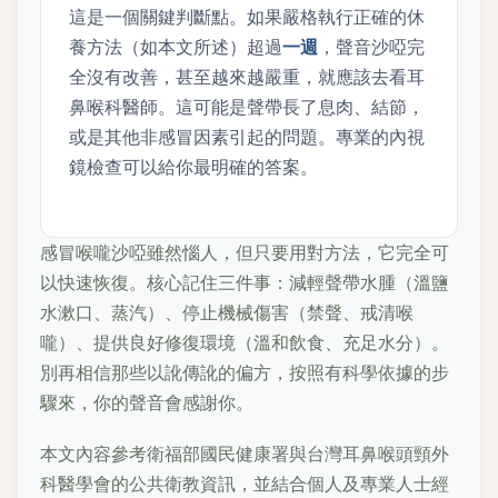
這是一個關鍵判斷點。如果嚴格執行正確的休
養方法（如本文所述）超過
一週
，聲音沙啞完
全沒有改善，甚至越來越嚴重，就應該去看耳
鼻喉科醫師。這可能是聲帶長了息肉、結節，
或是其他非感冒因素引起的問題。專業的內視
鏡檢查可以給你最明確的答案。
感冒喉嚨沙啞雖然惱人，但只要用對方法，它完全可
以快速恢復。核心記住三件事：減輕聲帶水腫（溫鹽
水漱口、蒸汽）、停止機械傷害（禁聲、戒清喉
嚨）、提供良好修復環境（溫和飲食、充足水分）。
別再相信那些以訛傳訛的偏方，按照有科學依據的步
驟來，你的聲音會感謝你。
本文內容參考衛福部國民健康署與台灣耳鼻喉頭頸外
科醫學會的公共衛教資訊，並結合個人及專業人士經