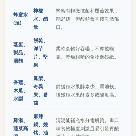
檸檬
蜂蜜有輕微抗菌和覆蓋效果，
蜂蜜水
水、醋
能舒緩。但酸類會直接刺激傷
(溫)
飲
口。
餅乾、
蒸蛋、
洋芋
柔軟食物好吞嚥，不摩擦喉
粥品、
片、堅
嚨。乾燥粗糙的食物像砂紙。
湯麵
果
鳳梨、
香蕉、
奇異
前幾種水果酵素少、質地軟。
木瓜、
果、番
後幾種水果酵素多或酸度高。
水梨
茄
麻辣
雞湯、
清湯能補充水分電解質。重口
鍋、燒
蔬菜高
味食物極度刺激且易引發胃酸
烤、油