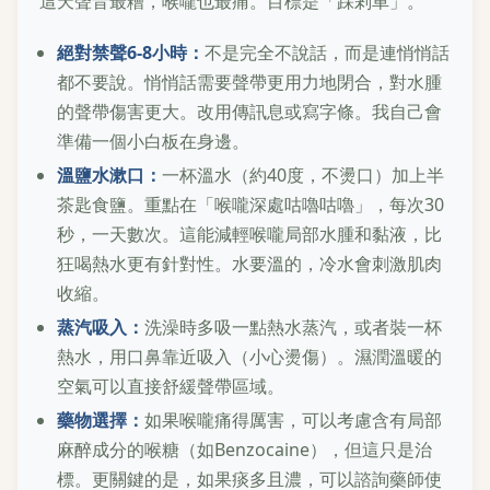
這天聲音最糟，喉嚨也最痛。目標是「踩剎車」。
絕對禁聲6-8小時：
不是完全不說話，而是連悄悄話
都不要說。悄悄話需要聲帶更用力地閉合，對水腫
的聲帶傷害更大。改用傳訊息或寫字條。我自己會
準備一個小白板在身邊。
溫鹽水漱口：
一杯溫水（約40度，不燙口）加上半
茶匙食鹽。重點在「喉嚨深處咕嚕咕嚕」，每次30
秒，一天數次。這能減輕喉嚨局部水腫和黏液，比
狂喝熱水更有針對性。水要溫的，冷水會刺激肌肉
收縮。
蒸汽吸入：
洗澡時多吸一點熱水蒸汽，或者裝一杯
熱水，用口鼻靠近吸入（小心燙傷）。濕潤溫暖的
空氣可以直接舒緩聲帶區域。
藥物選擇：
如果喉嚨痛得厲害，可以考慮含有局部
麻醉成分的喉糖（如Benzocaine），但這只是治
標。更關鍵的是，如果痰多且濃，可以諮詢藥師使