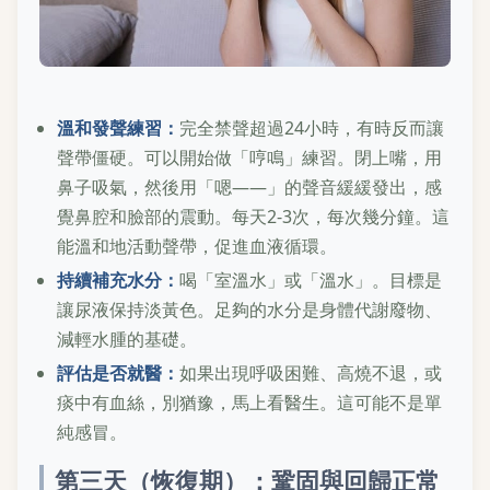
溫和發聲練習：
完全禁聲超過24小時，有時反而讓
聲帶僵硬。可以開始做「哼鳴」練習。閉上嘴，用
鼻子吸氣，然後用「嗯——」的聲音緩緩發出，感
覺鼻腔和臉部的震動。每天2-3次，每次幾分鐘。這
能溫和地活動聲帶，促進血液循環。
持續補充水分：
喝「室溫水」或「溫水」。目標是
讓尿液保持淡黃色。足夠的水分是身體代謝廢物、
減輕水腫的基礎。
評估是否就醫：
如果出現呼吸困難、高燒不退，或
痰中有血絲，別猶豫，馬上看醫生。這可能不是單
純感冒。
第三天（恢復期）：鞏固與回歸正常