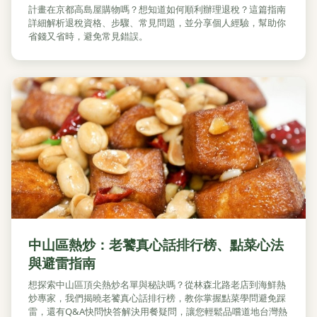
計畫在京都高島屋購物嗎？想知道如何順利辦理退稅？這篇指南
詳細解析退稅資格、步驟、常見問題，並分享個人經驗，幫助你
省錢又省時，避免常見錯誤。
中山區熱炒：老饕真心話排行榜、點菜心法
與避雷指南
想探索中山區頂尖熱炒名單與秘訣嗎？從林森北路老店到海鮮熱
炒專家，我們揭曉老饕真心話排行榜，教你掌握點菜學問避免踩
雷，還有Q&A快問快答解決用餐疑問，讓您輕鬆品嚐道地台灣熱