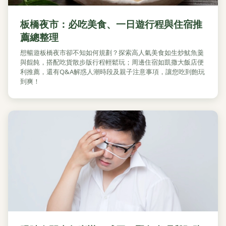
板橋夜市：必吃美食、一日遊行程與住宿推
薦總整理
想暢遊板橋夜市卻不知如何規劃？探索高人氣美食如生炒魷魚羹
與餛飩，搭配吃貨散步版行程輕鬆玩；周邊住宿如凱撒大飯店便
利推薦，還有Q&A解惑人潮時段及親子注意事項，讓您吃到飽玩
到爽！