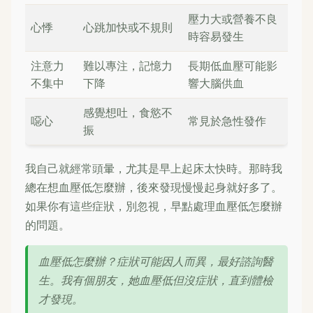
壓力大或營養不良
心悸
心跳加快或不規則
時容易發生
注意力
難以專注，記憶力
長期低血壓可能影
不集中
下降
響大腦供血
感覺想吐，食慾不
噁心
常見於急性發作
振
我自己就經常頭暈，尤其是早上起床太快時。那時我
總在想血壓低怎麼辦，後來發現慢慢起身就好多了。
如果你有這些症狀，別忽視，早點處理血壓低怎麼辦
的問題。
血壓低怎麼辦？症狀可能因人而異，最好諮詢醫
生。我有個朋友，她血壓低但沒症狀，直到體檢
才發現。