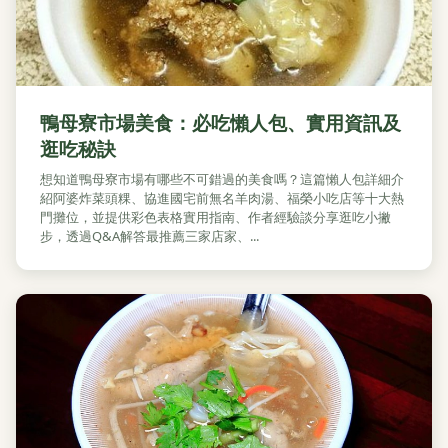
鴨母寮市場美食：必吃懶人包、實用資訊及
逛吃秘訣
想知道鴨母寮市場有哪些不可錯過的美食嗎？這篇懶人包詳細介
紹阿婆炸菜頭粿、協進國宅前無名羊肉湯、福榮小吃店等十大熱
門攤位，並提供彩色表格實用指南、作者經驗談分享逛吃小撇
步，透過Q&A解答最推薦三家店家、...