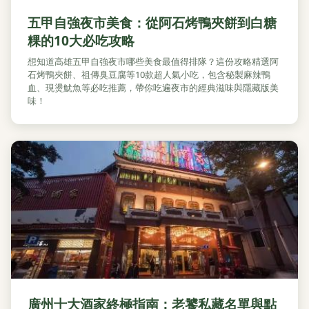
五甲自強夜市美食：從阿石烤鴨夾餅到白糖
粿的10大必吃攻略
想知道高雄五甲自強夜市哪些美食最值得排隊？這份攻略精選阿
石烤鴨夾餅、祖傳臭豆腐等10款超人氣小吃，包含秘製麻辣鴨
血、現燙魷魚等必吃推薦，帶你吃遍夜市的經典滋味與隱藏版美
味！
廣州十大酒家終極指南：老饕私藏名單與點