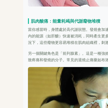
肌肉酸痛：能量耗竭與代謝廢物堆積
當你感冒時，身體處於高代謝狀態。發燒會加
內的能源（如肝醣）快速被消耗，同時產生更
況下，這些廢物更容易堆積在肌肉組織裡，刺
另一個關鍵角色是「前列腺素」。這是一種強
致疼痛和發燒的分子。常見的退燒止痛藥如布