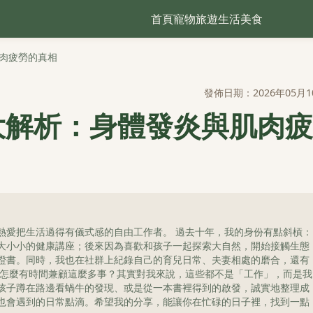
首頁
寵物
旅遊
生活
美食
肉疲勞的真相
發佈日期：2026年05月1
大解析：身體發炎與肌肉疲
熱愛把生活過得有儀式感的自由工作者。 過去十年，我的身份有點斜槓：
大小小的健康講座；後來因為喜歡和孩子一起探索大自然，開始接觸生態
證書。同時，我也在社群上紀錄自己的育兒日常、夫妻相處的磨合，還有
我怎麼有時間兼顧這麼多事？其實對我來說，這些都不是「工作」，而是我
孩子蹲在路邊看蝸牛的發現、或是從一本書裡得到的啟發，誠實地整理成
也會遇到的日常點滴。希望我的分享，能讓你在忙碌的日子裡，找到一點