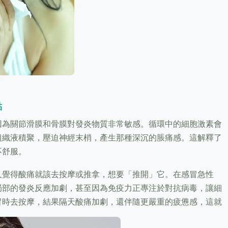
點
因為關節滑膜和骨膜對發炎物質非常敏感。循環中的細胞激素會
組織液積聚，壓迫神經末梢，產生那種深沉的脹痛感。這解釋了
不舒服。
人覺得酸痛就該去按摩或推拿，想要「推開」它。在感冒急性
局部的發炎反應加劇，甚至因為免疫力正專注於對抗病毒，讓細
冒時去按摩，結果隔天酸痛加劇，還伴隨更嚴重的疲憊感，這就