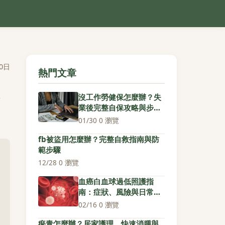
0日
熱門文章
沒工作勞健保怎麼辦？失
業後完整自保攻略與步驟
指南
01/30
·
0 瀏覽
fb被盜用怎麼辦？完整自救指南與防
範步驟
12/28
·
0 瀏覽
血癌白血球過低照護指
南：症狀、風險與日常防
護對策
02/16
·
0 瀏覽
瘀青怎麼辦？居家護理、快速消腫與