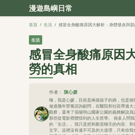
漫遊島嶼日常
首頁
/
生活
/
感冒全身酸痛原因大解析：身體發炎與肌
生活
感冒全身酸痛原因
勞的真相
作者：
陳心媛
嗨，我是心媛，目前是兩個孩子的媽，也是個
做過幾年營養諮詢顧問，在醫院和社區帶過大
觀察，還考了張陽明山國家公園的義務解說員
那些從電影裡體悟到的人生哲學。 很多人問
的「生活」。我只是把和鄰居聊天的內容、和
文字。這裡沒有遙不可及的大道理，只有你我