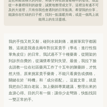
是把和鄰居聊天的內容、和孩子蹲在路邊看蝸牛的發現、或是
從一本書裡得到的啟發，誠實地整理成文字。這裡沒有遙不可
及的大道理，只有你我也會遇到的日常點滴。希望我的分享，
能讓你在忙碌的日子裡，找到一點溫暖共鳴，或是一個馬上就
能用上的生活靈感。
我的手指又乾又裂，碰到水就刺痛，連握筆寫字都困
難。這就是我過去兩年對抗富貴手（學名：進行性指
掌角皮症）的日常。我試過不下十種藥膏，從開架的
到診所自費的，從滿懷希望到失望。最後，我拉下臉
去請教一位在社區藥局工作了十五年的陳藥師，才恍
然大悟。原來挑富貴手藥膏，不能只看廣告或價格，
關鍵在於「時機」和「成分搭配」。這篇文章，就是
我把自己當白老鼠，加上藥師專業建議，整理出來的
血淚心得。目的只有一個：讓你少走彎路，快點找回
一雙正常的手。