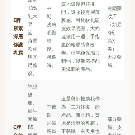
質地偏厚但好推
10%、
中
連鎖藥
開，吸收後有層薄
乳木
期，
妝店
E牌
膜感。對於軟化硬
果
皮膚
（如屈
尿素
皮效果明顯，大約
油。
明顯
X氏、
深層
連續用一週，手指
角質
增
康X
修護
腹的粗硬感會改
軟化
厚、
美）、
乳霜
善。但單純保濕力
與基
粗糙
大型藥
稍弱，後期需搭配
礎修
時。
局。
更滋潤的產品。
復。
神經
醯
這是藥師推薦我作
胺、
中後
為「主力修復」的
維生
期，
產品。無香精，質
素原
部分藥
屏障
地是清爽的乳霜，
C牌
B5、
局、皮
嚴重
不黏膩，白天用也