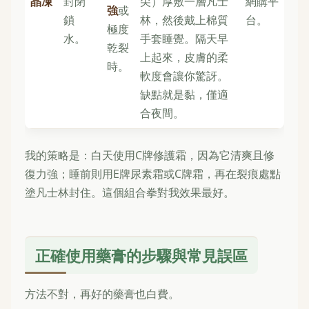
晶凍
封閉
尖）厚敷一層凡士
網購平
強
或
鎖
林，然後戴上棉質
台。
極度
水。
手套睡覺。隔天早
乾裂
上起來，皮膚的柔
時。
軟度會讓你驚訝。
缺點就是黏，僅適
合夜間。
我的策略是：白天使用C牌修護霜，因為它清爽且修
復力強；睡前則用E牌尿素霜或C牌霜，再在裂痕處點
塗凡士林封住。這個組合拳對我效果最好。
正確使用藥膏的步驟與常見誤區
方法不對，再好的藥膏也白費。