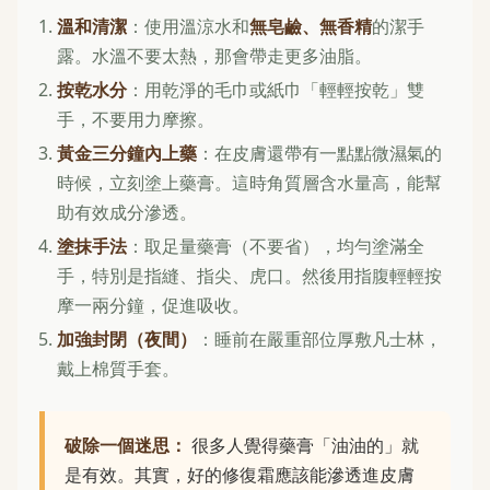
溫和清潔
：使用溫涼水和
無皂鹼、無香精
的潔手
露。水溫不要太熱，那會帶走更多油脂。
按乾水分
：用乾淨的毛巾或紙巾「輕輕按乾」雙
手，不要用力摩擦。
黃金三分鐘內上藥
：在皮膚還帶有一點點微濕氣的
時候，立刻塗上藥膏。這時角質層含水量高，能幫
助有效成分滲透。
塗抹手法
：取足量藥膏（不要省），均勻塗滿全
手，特別是指縫、指尖、虎口。然後用指腹輕輕按
摩一兩分鐘，促進吸收。
加強封閉（夜間）
：睡前在嚴重部位厚敷凡士林，
戴上棉質手套。
破除一個迷思：
很多人覺得藥膏「油油的」就
是有效。其實，好的修復霜應該能滲透進皮膚