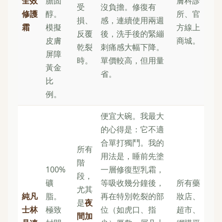
全效
膽固
膚科診
受
沒負擔。修復有
修護
醇。
所、官
損、
感，連續使用兩週
霜
模擬
方線上
反覆
後，洗手後的緊繃
皮膚
商城。
乾裂
刺痛感大幅下降。
屏障
時。
單價較高，但用量
黃金
省。
比
例。
便宜大碗。我最大
的心得是：它不適
合單打獨鬥。我的
所有
用法是，睡前先塗
階
100%
一層修復型乳霜，
段，
礦
等吸收幾分鐘後，
所有藥
尤其
純凡
脂。
再在特別乾裂的部
妝店、
是
夜
士林
極致
位（如虎口、指
超市、
間加