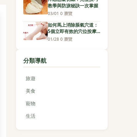
教學與防淚秘訣一次掌握
03/01
·
0 瀏覽
如何馬上消除脹氣穴道：
5個立即有效的穴位按摩
技巧
01/28
·
0 瀏覽
分類導航
旅遊
美食
寵物
生活