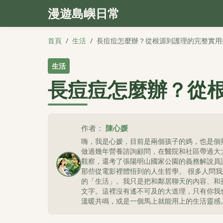
漫遊島嶼日常
首頁
/
生活
/
長痘痘怎麼辦？從根源到護理的完整實用
生活
長痘痘怎麼辦？從
作者：
陳心媛
嗨，我是心媛，目前是兩個孩子的媽，也是個
做過幾年營養諮詢顧問，在醫院和社區帶過大
觀察，還考了張陽明山國家公園的義務解說員
那些從電影裡體悟到的人生哲學。 很多人問
的「生活」。我只是把和鄰居聊天的內容、和
文字。這裡沒有遙不可及的大道理，只有你我
溫暖共鳴，或是一個馬上就能用上的生活靈感