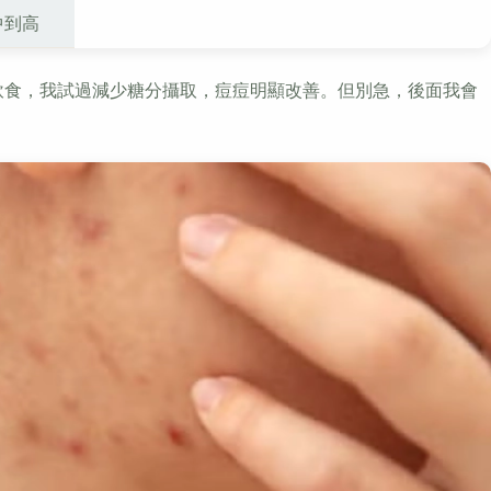
中到高
飲食，我試過減少糖分攝取，痘痘明顯改善。但別急，後面我會