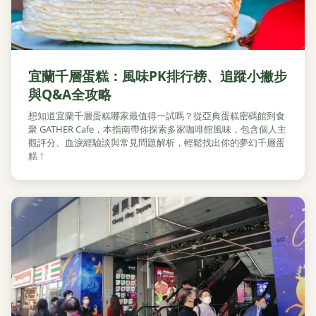
宜蘭千層蛋糕：風味PK排行榜、追蹤小撇步
與Q&A全攻略
想知道宜蘭千層蛋糕哪家最值得一試嗎？從亞典蛋糕密碼館到食
聚 GATHER Cafe，本指南帶你探索多家咖啡館風味，包含個人主
觀評分、血淚經驗談與常見問題解析，輕鬆找出你的夢幻千層蛋
糕！