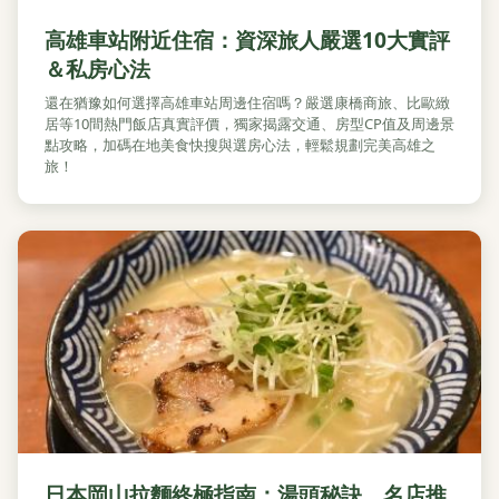
高雄車站附近住宿：資深旅人嚴選10大實評
＆私房心法
還在猶豫如何選擇高雄車站周邊住宿嗎？嚴選康橋商旅、比歐緻
居等10間熱門飯店真實評價，獨家揭露交通、房型CP值及周邊景
點攻略，加碼在地美食快搜與選房心法，輕鬆規劃完美高雄之
旅！
日本岡山拉麵終極指南：湯頭秘訣、名店推