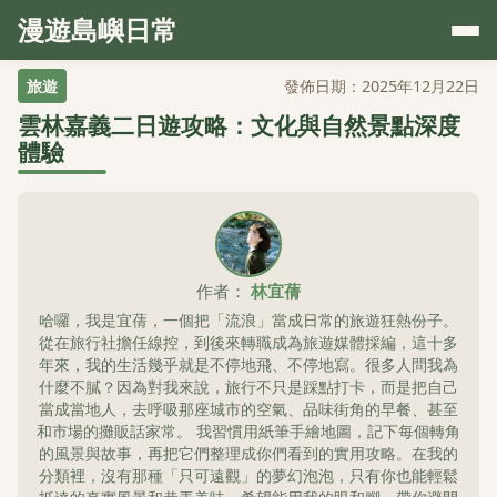
漫遊島嶼日常
旅遊
發佈日期：2025年12月22日
雲林嘉義二日遊攻略：文化與自然景點深度
體驗
作者：
林宜蒨
哈囉，我是宜蒨，一個把「流浪」當成日常的旅遊狂熱份子。
從在旅行社擔任線控，到後來轉職成為旅遊媒體採編，這十多
年來，我的生活幾乎就是不停地飛、不停地寫。很多人問我為
什麼不膩？因為對我來說，旅行不只是踩點打卡，而是把自己
當成當地人，去呼吸那座城市的空氣、品味街角的早餐、甚至
和市場的攤販話家常。 我習慣用紙筆手繪地圖，記下每個轉角
的風景與故事，再把它們整理成你們看到的實用攻略。在我的
分類裡，沒有那種「只可遠觀」的夢幻泡泡，只有你也能輕鬆