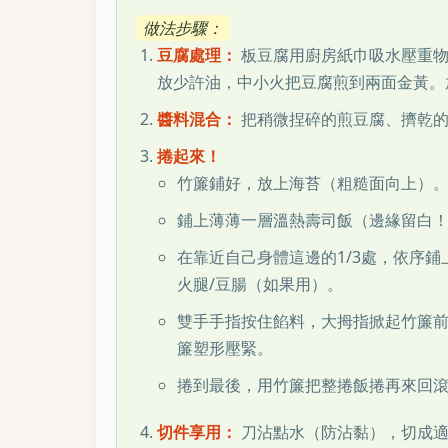
做法步驟：
豆腐處理：
板豆腐用廚房紙巾吸水壓重物
放少許油，中小火把豆腐煎到兩面金黃。
醬料混合：
把稍微捏碎的煎豆腐、擠乾的
捲起來！
竹簾鋪好，放上海苔（粗糙面向上）
鋪上薄薄一層溫熱壽司飯（邊緣留白
在靠近自己身體這邊的1/3處，依序鋪上
火腿/豆腸（如果用）。
雙手手指按住餡料，大拇指掀起竹簾
簾塑形壓緊。
捲到最後，用竹簾把整捲飯捲再來回
切件享用：
刀沾點水（防沾黏），切成適