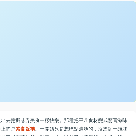
跟出去挖掘巷弄美食一樣快樂。那種把平凡食材變成驚喜滋味
迷上的是
素食飯捲
。一開始只是想吃點清爽的，沒想到一頭栽