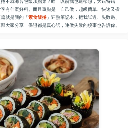
飯捲不就海苔包飯加點菜？哈，以前我也這樣想，大錯特錯
當季有什麼好料。而且重點是，自己做，超級簡單、快速又省
這篇就是我的「
素食飯捲
」狂熱筆記本，把我試過、失敗過、
來跟大家分享！保證都是真心話，連做失敗的糗事也告訴你。