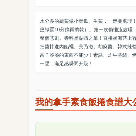
水分多的蔬菜像小黃瓜、生菜，一定要處理
鹽靜置10分鐘再擠乾）。第一次偷懶沒處理
整個悲劇。醬料是點睛之筆！直接塗海苔上
把醬拌進內餡裡。美乃滋、胡麻醬、韓式辣醬
富？脆脆的東西不能少！素鬆、炸牛蒡絲、
一聲，滿足感瞬間升級！
我的拿手素食飯捲食譜大