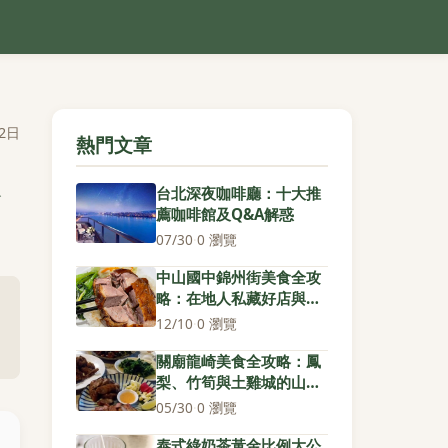
2日
熱門文章
台北深夜咖啡廳：十大推
薦咖啡館及Q&A解惑
07/30
·
0 瀏覽
中山國中錦州街美食全攻
略：在地人私藏好店與必
吃清單
12/10
·
0 瀏覽
關廟龍崎美食全攻略：鳳
梨、竹筍與土雞城的山城
饗宴
05/30
·
0 瀏覽
泰式綠奶茶黃金比例大公