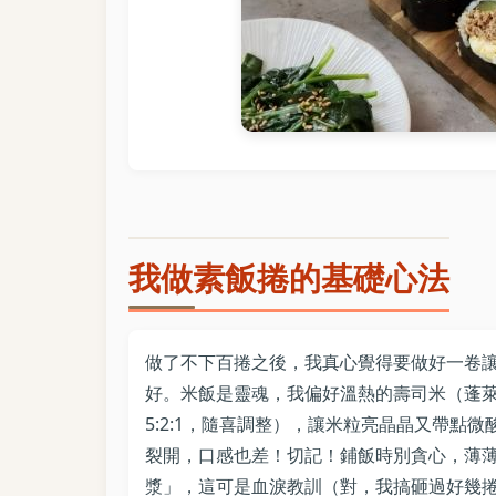
我做素飯捲的基礎心法
做了不下百捲之後，我真心覺得要做好一卷
好。米飯是靈魂，我偏好溫熱的壽司米（蓬萊
5:2:1，隨喜調整），讓米粒亮晶晶又帶點
裂開，口感也差！切記！鋪飯時別貪心，薄薄
漿」，這可是血淚教訓（對，我搞砸過好幾捲，