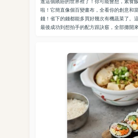
進這個繽紛的世界裡了！你可能會想，素食
啦！它簡直像個百變畫布，全看你的創意和
錢！省下的錢都能多買好幾次有機蔬菜了。
最後成功到想拍手的配方跟訣竅，全部攤開