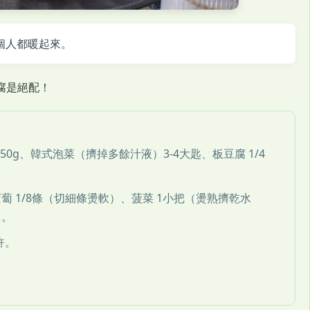
個人都暖起來。
腐是絕配！
50g、韓式泡菜（擠掉多餘汁液）3-4大匙、板豆腐 1/4
蘿蔔 1/8條（切細條燙軟）、菠菜 1小把（燙熟擠乾水
）。
許。