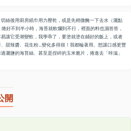
！切絲後用廚房紙巾用力壓乾，或是先稍微醃一下去水（灑點
，捲好不到半小時，海苔就軟爛到不行，裡面的料也濕答答，
容易讓它受潮變軟，我學乖了，要塗就塗在鋪好的飯上，或者
、甜辣醬、花生粉...變化多得很！我都輪著用。想讓口感更豐
烤過灑鹽的海苔絲、甚至是捏碎的玉米脆片，捲進去「咔滋」
公開