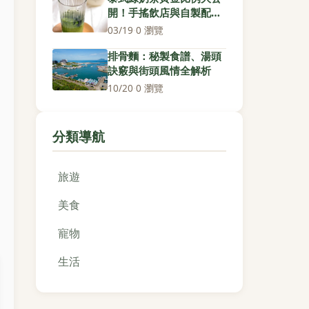
開！手搖飲店與自製配方
一次掌握
03/19
·
0 瀏覽
排骨麵：秘製食譜、湯頭
訣竅與街頭風情全解析
10/20
·
0 瀏覽
分類導航
旅遊
美食
寵物
生活