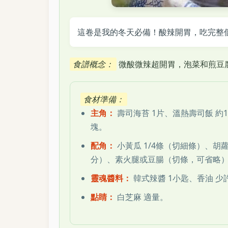
這卷是我的冬天必備！酸辣開胃，吃完整
食譜概念：
微酸微辣超開胃，泡菜和煎豆
食材準備：
主角：
壽司海苔 1片、溫熱壽司飯 約1
塊。
配角：
小黃瓜 1/4條（切細條）、胡
分）、素火腿或豆腸（切條，可省略
靈魂醬料：
韓式辣醬 1小匙、香油 少
點睛：
白芝麻 適量。