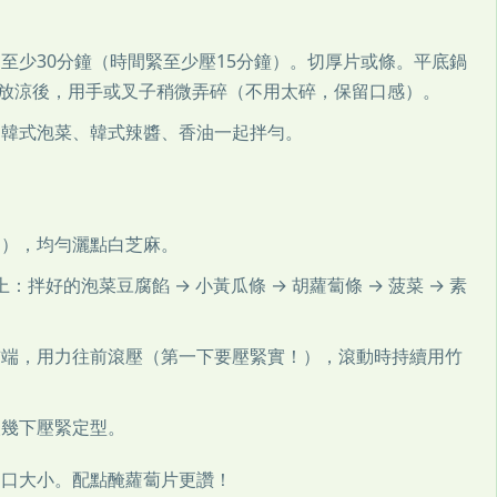
至少30分鐘（時間緊至少壓15分鐘）。切厚片或條。平底鍋
放涼後，用手或叉子稍微弄碎（不用太碎，保留口感）。
韓式泡菜、韓式辣醬、香油一起拌勻。
。
！），均勻灑點白芝麻。
：拌好的泡菜豆腐餡 → 小黃瓜條 → 胡蘿蔔條 → 菠菜 → 素
前端，用力往前滾壓（第一下要壓緊實！），滾動時持續用竹
滾幾下壓緊定型。
口大小。配點醃蘿蔔片更讚！