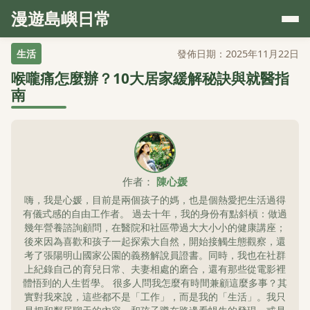
漫遊島嶼日常
生活
發佈日期：2025年11月22日
喉嚨痛怎麼辦？10大居家緩解秘訣與就醫指
南
作者：
陳心媛
嗨，我是心媛，目前是兩個孩子的媽，也是個熱愛把生活過得
有儀式感的自由工作者。 過去十年，我的身份有點斜槓：做過
幾年營養諮詢顧問，在醫院和社區帶過大大小小的健康講座；
後來因為喜歡和孩子一起探索大自然，開始接觸生態觀察，還
考了張陽明山國家公園的義務解說員證書。同時，我也在社群
上紀錄自己的育兒日常、夫妻相處的磨合，還有那些從電影裡
體悟到的人生哲學。 很多人問我怎麼有時間兼顧這麼多事？其
實對我來說，這些都不是「工作」，而是我的「生活」。我只