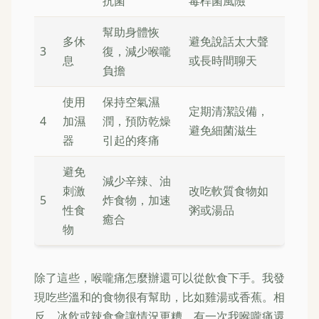
抗菌
毒桿菌風險
幫助身體恢
多休
避免說話太大聲
3
復，減少喉嚨
息
或長時間聊天
負擔
使用
保持空氣濕
定期清潔設備，
4
加濕
潤，預防乾燥
避免細菌滋生
器
引起的疼痛
避免
減少辛辣、油
刺激
改吃軟質食物如
5
炸食物，加速
性食
粥或湯品
癒合
物
除了這些，喉嚨痛怎麼辦還可以從飲食下手。我發
現吃些溫和的食物很有幫助，比如雞湯或香蕉。相
反，冰飲或辣食會讓情況更糟。有一次我喉嚨痛還