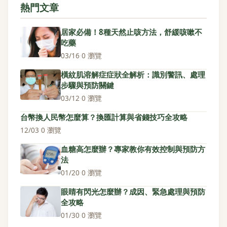
熱門文章
居家必備！8種天然止咳方法，舒緩咳嗽不
吃藥
03/16
·
0 瀏覽
橫紋肌溶解症症狀全解析：識別警訊、處理
步驟與預防關鍵
03/12
·
0 瀏覽
台幣換人民幣怎麼算？換匯計算與省錢技巧全攻略
12/03
·
0 瀏覽
血糖高怎麼辦？專家教你有效控制與預防方
法
01/20
·
0 瀏覽
眼睛有閃光怎麼辦？成因、緊急處理與預防
全攻略
01/30
·
0 瀏覽