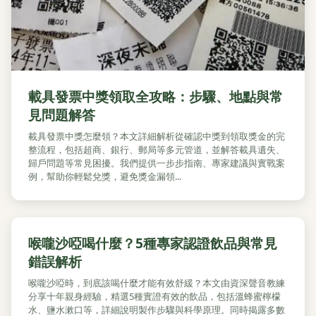
載具發票中獎領取全攻略：步驟、地點與常
見問題解答
載具發票中獎怎麼領？本文詳細解析從確認中獎到領取獎金的完
整流程，包括超商、銀行、郵局等多元管道，並解答載具遺失、
歸戶問題等常見困擾。我們提供一步步指南、專家建議與實戰案
例，幫助你輕鬆兌獎，避免獎金漏領...
喉嚨沙啞喝什麼？5種專家認證飲品與常見
錯誤解析
喉嚨沙啞時，到底該喝什麼才能有效舒緩？本文由資深聲音教練
分享十年親身經驗，精選5種實證有效的飲品，包括溫蜂蜜檸檬
水、鹽水漱口等，詳細說明製作步驟與科學原理。同時揭露多數