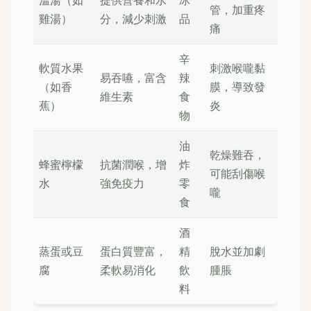
溫湯（如
提供營養和水
冰
管，加重疼
雞湯）
分，減少刺激
品
痛
辛
軟質水果
刺激喉嚨黏
易吞嚥，富含
辣
（如香
膜，導致發
維生素
食
蕉）
炎
物
油
乾燥難吞，
蜂蜜檸檬
抗菌潤喉，增
炸
可能刮傷喉
水
強免疫力
零
嚨
食
酒
蒸蛋或豆
蛋白質豐富，
精
脫水並加劇
腐
柔軟易消化
飲
腫脹
料