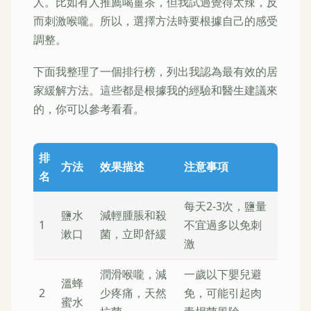
人。比如有人推薦喝薑茶，但我試過覺得太辣，反
而刺激喉嚨。所以，選擇方法時要根據自己的感受
調整。
下面我整理了一個排行榜，列出我認為最有效的居
家緩解方法。這些都是根據我的經驗和醫生建議來
的，你可以參考看看。
排
方法
效果描述
注意事項
名
每天2-3次，鹽量
鹽水
減輕腫脹和殺
1
不宜過多以免刺
漱口
菌，立即舒緩
激
潤滑喉嚨，減
一歲以下嬰兒避
溫蜂
2
少疼痛，天然
免，可能引起肉
蜜水