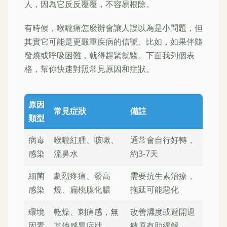
人，因為它反反覆覆，不容易根除。
有時候，喉嚨痛怎麼辦會讓人誤以為是小問題，但
其實它可能是更嚴重疾病的信號。比如，如果伴隨
發燒或呼吸困難，就得趕緊就醫。下面我列個表
格，幫你快速對照常見原因和症狀。
原因
常見症狀
備註
類型
病毒
喉嚨紅腫、咳嗽、
通常會自行好轉，
感染
流鼻水
約3-7天
細菌
劇烈疼痛、發高
需要抗生素治療，
感染
燒、扁桃腺化膿
拖延可能惡化
環境
乾燥、刺痛感，無
改善濕度或避開過
因素
其他感冒症狀
敏原有助緩解