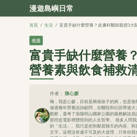
漫遊島嶼日常
首頁
/
生活
/
富貴手缺什麼營養？皮膚科醫師親授3大
生活
富貴手缺什麼營養
營養素與飲食補救
作者：
陳心媛
嗨，我是心媛，目前是兩個孩子的媽，也是個
做過幾年營養諮詢顧問，在醫院和社區帶過大
觀察，還考了張陽明山國家公園的義務解說員
那些從電影裡體悟到的人生哲學。 很多人問
的「生活」。我只是把和鄰居聊天的內容、和
文字。這裡沒有遙不可及的大道理，只有你我