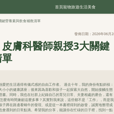
首頁
寵物
旅遊
生活
美食
關鍵營養素與飲食補救清單
發佈日期：2026年06月2
？皮膚科醫師親授3大關鍵
清單
熱愛把生活過得有儀式感的自由工作者。 過去十年，我的身份有點斜槓：
大小小的健康講座；後來因為喜歡和孩子一起探索大自然，開始接觸生態
證書。同時，我也在社群上紀錄自己的育兒日常、夫妻相處的磨合，還有
我怎麼有時間兼顧這麼多事？其實對我來說，這些都不是「工作」，而是我
孩子蹲在路邊看蝸牛的發現、或是從一本書裡得到的啟發，誠實地整理成
也會遇到的日常點滴。希望我的分享，能讓你在忙碌的日子裡，找到一點