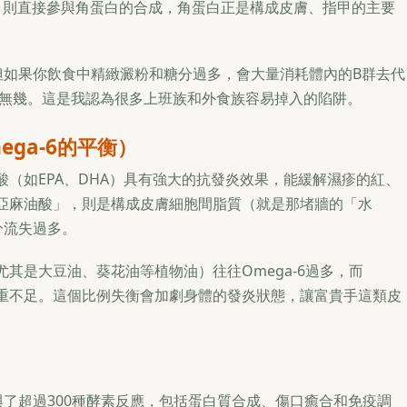
）則直接參與角蛋白的合成，角蛋白正是構成皮膚、指甲的主要
但如果你飲食中精緻澱粉和糖分過多，會大量消耗體內的B群去代
剩無幾。這是我認為很多上班族和外食族容易掉入的陷阱。
mega-6的平衡）
肪酸（如EPA、DHA）具有強大的抗發炎效果，能緩解濕疹的紅、
的「亞麻油酸」，則是構成皮膚細胞間脂質（就是那堵牆的「水
分流失過多。
尤其是大豆油、葵花油等植物油）往往Omega-6過多，而
卻嚴重不足。這個比例失衡會加劇身體的發炎狀態，讓富貴手這類皮
了超過300種酵素反應，包括蛋白質合成、傷口癒合和免疫調