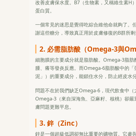
改善皮膚保水度。B7（生物素，又稱維生素H
蛋白質。
一個常見的迷思是覺得吃綜合維他命就夠了。
謝這些糖分，導致真正用於皮膚修復的B群所
2. 必需脂肪酸（Omega-3與O
細胞膜的主要成分就是脂肪酸。Omega-3脂
腫、癢等發炎反應。而Omega-6脂肪酸中
泥」）的重要成分，能鎖住水分，防止經皮水
問題不在於我們缺乏Omega-6，現代飲食中（
Omega-3（來自深海魚、亞麻籽、核桃）
膚問題更難平息。
3. 鋅（Zinc）
鋅是一個超級低調卻無比重要的礦物質。它參與