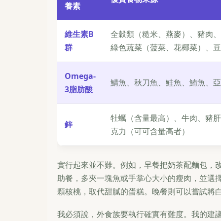
養素
維生素B
全穀類（糙米、燕麥）、豬肉、
群
綠色蔬菜（菠菜、花椰菜）、豆
Omega-
鯖魚、秋刀魚、鮭魚、鮪魚、亞
3脂肪酸
牡蠣（含量最高）、牛肉、豬肝
鋅
克力（可可含量高者）
實行起來並不難。例如，早餐把奶茶配麵包，
助餐，多夾一塊魚或手掌心大小的瘦肉，並選擇
顆核桃，取代甜膩的蛋糕。晚餐則可以嘗試將
我必須說，外食族要執行確實有難度。我的建