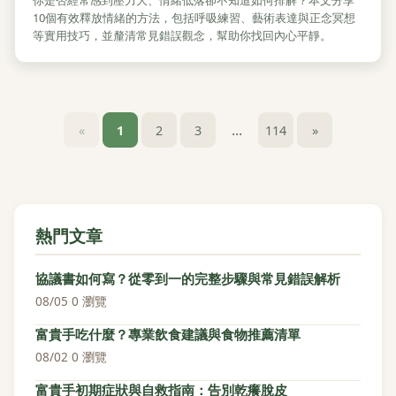
你是否經常感到壓力大、情緒低落卻不知道如何排解？本文分享
10個有效釋放情緒的方法，包括呼吸練習、藝術表達與正念冥想
等實用技巧，並釐清常見錯誤觀念，幫助你找回內心平靜。
...
«
1
2
3
114
»
熱門文章
協議書如何寫？從零到一的完整步驟與常見錯誤解析
08/05
·
0 瀏覽
富貴手吃什麼？專業飲食建議與食物推薦清單
08/02
·
0 瀏覽
富貴手初期症狀與自救指南：告別乾癢脫皮