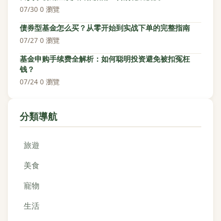
07/30
·
0 瀏覽
债券型基金怎么买？从零开始到实战下单的完整指南
07/27
·
0 瀏覽
基金申购手续费全解析：如何聪明投资避免被扣冤枉
钱？
07/24
·
0 瀏覽
分類導航
旅遊
美食
寵物
生活